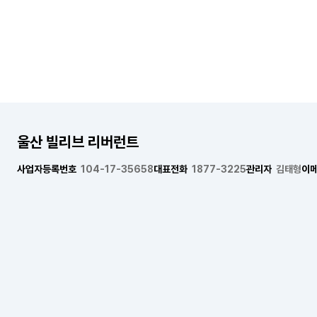
울산 빌리브 리버런트
사업자등록번호
104-17-35658
대표전화
1877-3225
관리자
김태형
이